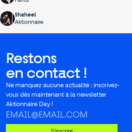
Parrot
Shaheel
Aktionnaire
Restons
en contact !
Ne manquez aucune actualité : inscrivez-
vous dès maintenant à la newsletter
Aktionnaire Day !