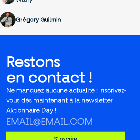
Wizify
Grégory Guilmin 
Restons
en contact !
Ne manquez aucune actualité : inscrivez-
vous dès maintenant à la newsletter
Aktionnaire Day !