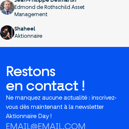
Jean-Philippe Desmartin
Edmond de Rothschild Asset
Management
Shaheel
Aktionnaire
Restons
en contact !
Ne manquez aucune actualité : inscrivez-
vous dès maintenant à la newsletter
Aktionnaire Day !